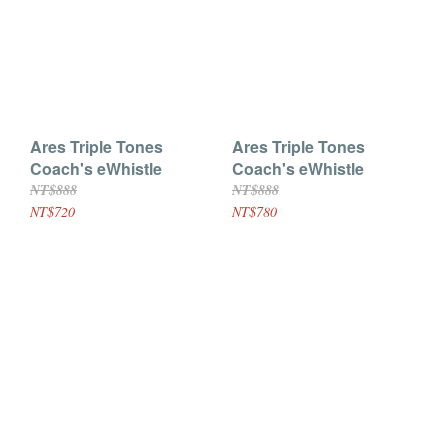
Ares Triple Tones
Ares Triple Tones
Coach's eWhistle
Coach's eWhistle
NT$888
NT$888
NT$720
NT$780