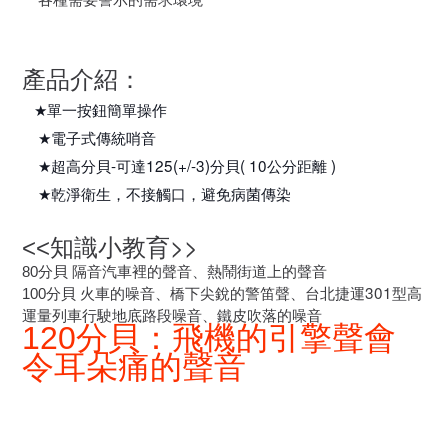
產品
介紹：
★
單一按鈕簡單操作
★
電子式傳統哨音
-
125(+/-3)
( 10
)
★
超高分貝
可達
分貝
公分距離
★
乾淨衛生，不接觸口，避免病菌傳染
>>
<<
知識小教育
80
分貝 隔音汽車裡的聲音、熱鬧街道上的聲音
分貝 火車的噪音、橋下尖銳的警笛聲、台北捷運
301
型高
100
運量列車行駛地底路段噪音、鐵皮吹落的噪音
120
分貝：飛機的引擎聲會
令耳朵痛的聲音