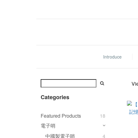
Introduce
Vi
Categories
Featured Products
18
電子哨
中國製電子哨
4