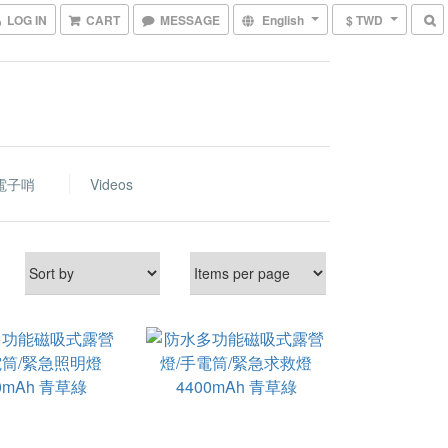
LOG IN
CART
MESSAGE
English
$ TWD
電子哨
Videos