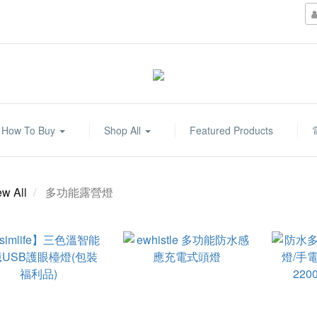
How To Buy
Shop All
Featured Products
ew All
多功能露營燈