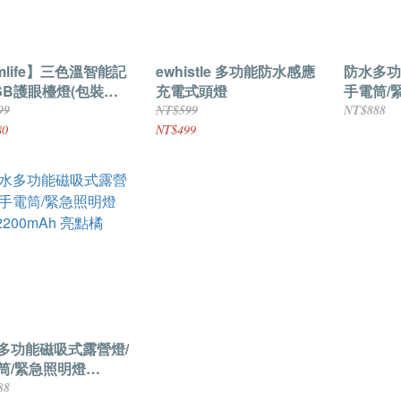
mlife】三色溫智能記
ewhistle 多功能防水感應
防水多功
SB護眼檯燈(包裝福
充電式頭燈
手電筒/
)
2200m
99
NT$599
NT$888
80
NT$499
多功能磁吸式露營燈/
筒/緊急照明燈
0mAh 亮點橘
88