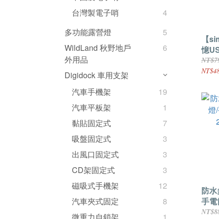
台灣製電子哨
4
多功能露營燈
5
【si
WildLand 秋野地戶
6
憶U
外用品
利品
NT$7
NT$4
Digidock 車用支架
汽車手機架
19
汽車平板架
1
黏貼固定式
7
吸盤固定式
3
出風口固定式
3
CD架固定式
3
磁吸式手機架
12
防水
手電
汽車夾式固定
8
220
NT$8
微重力自鎖架
1