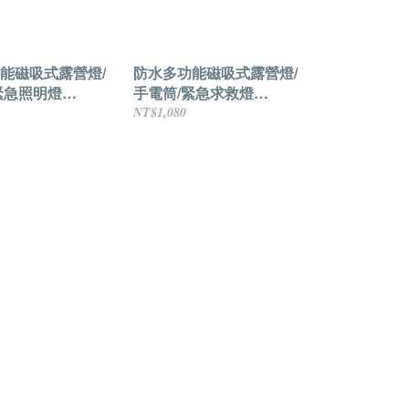
能磁吸式露營燈/
防水多功能磁吸式露營燈/
緊急照明燈
手電筒/緊急求救燈
Ah 青草綠
4400mAh 青草綠
NT$1,080