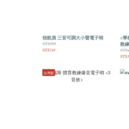
領航員 三音可調大小聲電子哨
<學
教
NT$599
NT$549
NT$4
NT$3
台灣製