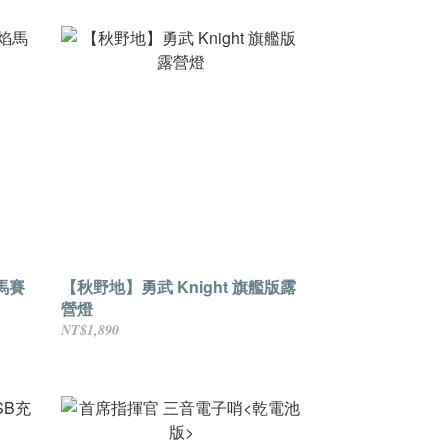
馬賽
【秋野地】勇武 Knight 旗艦版露
營燈
NT$1,890