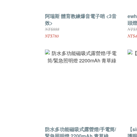
阿瑞斯 體育教練爆音電子哨 <3音
ew
效>
頭
NT$888
NT$
NT$780
NT$4
防水多功能磁吸式露營燈/手電筒/
【s
緊急照明燈 2200mAh 青草綠
護眼