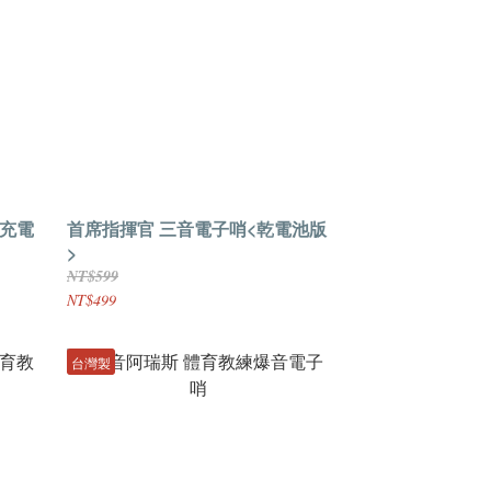
B充電
首席指揮官 三音電子哨<乾電池版
>
NT$599
NT$499
台灣製