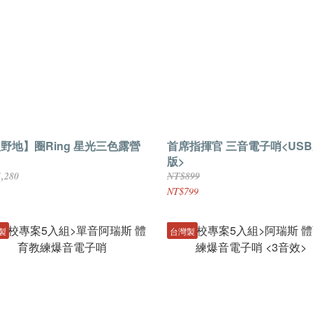
地】圈Ring 星光三色露營
首席指揮官 三音電子哨<US
版>
,280
NT$899
NT$799
製
台灣製